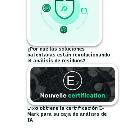
le.
¿Por qué las soluciones
patentadas están revolucionando
el análisis de residuos?
o
as
o
as y
Lixo obtiene la certificación E-
Mark para su caja de análisis de
IA
rar
gal.