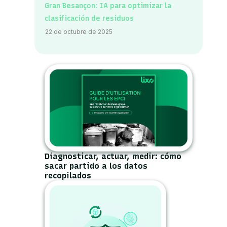
Gran Besançon: IA para optimizar la
 su
clasificación de residuos
).
22 de octubre de 2025
nto
e
lado
Diagnosticar, actuar, medir: cómo
sacar partido a los datos
recopilados
irá
 por