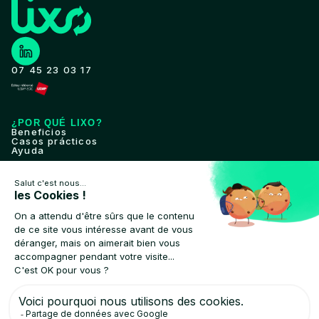
07 45 23 03 17
¿POR QUÉ LIXO?
Beneficios
Casos prácticos
Ayuda
HERRAMIENTA
Características
Despliegue
Compatibilidad
CLIENTES
Autoridades locales
Recolectores privados
ACERCA DE
¿Quiénes somos?
Hablan de nosotros