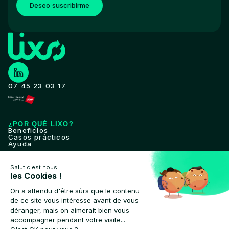
Deseo suscribirme
07 45 23 03 17
¿POR QUÉ LIXO?
Beneficios
Casos prácticos
Ayuda
HERRAMIENTA
Características
Despliegue
Compatibilidad
CLIENTES
Autoridades locales
Recolectores privados